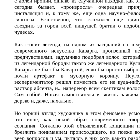
с долей иронии, однако из случайной находки, как э
сегодня бывает, «произросла» очередная прич
инсталляция и, к тому же, еще одна научно-фило
гипотеза. Естественно, что сложился еще оди
съездить за город всей пишущей братии о подобн
чудесах.
Как гласит легенда, на одном из заседаний на тем
современного искусства Каварга, пронзенный н
предчувствиями, задумчиво подобрал волос, которы
из легендарной бороды такого же легендарного Кулик
Каварга не был бы Каваргой, если бы просто выброс
почти артефакт в мусорную корзину. Неуго
экспериментатор решил поместить его не куда-нибу
раствор абсента, и... наперекор всем скептикам воло
Сам собой. Новая самостоятельная жизнь заявила
дерзко и, даже, нахально.
Но зоркий взгляд художника в этом феномене усмо
что иное, как некий образ современного твор
сознания. Согласно этой объявленной концепции н
брезжить пониманием происходящего, но позже во
веер вопросов и ум, пытаясь в них хоть как-то разо