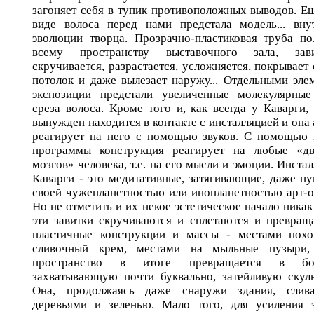
загоняет себя в тупик противоположных выводов. Ещ
виде волоса перед нами предстала модель... вну
эволюции творца. Прозрачно-пластиковая труба по
всему пространству выставочного зала, завив
скручивается, разрастается, усложняется, покрывает
потолок и даже вылезает наружу... Отдельными эле
экспозиции предстали увеличенные молекулярны
среза волоса. Кроме того и, как всегда у Каварги, 
вынужден находится в контакте с инсталляцией и она
реагирует на него с помощью звуков. С помощью
программы конструкция реагирует на любые «д
мозгов» человека, т.е. на его мысли и эмоции. Инста
Каварги - это медитативные, затягивающие, даже п
своей чужепланетностью или инопланетностью арт-о
Но не отметить и их некое эстетическое начало никак
эти завитки скручиваются и сплетаются и превращ
пластичные конструкции и массы - местами пох
сливочный крем, местами на мыльные пузыри,
пространство в итоге превращается в бо
захватывающую почти буквально, затейливую скульп
Она, продолжаясь даже снаружи здания, слива
деревьями и зеленью. Мало того, для усиления 