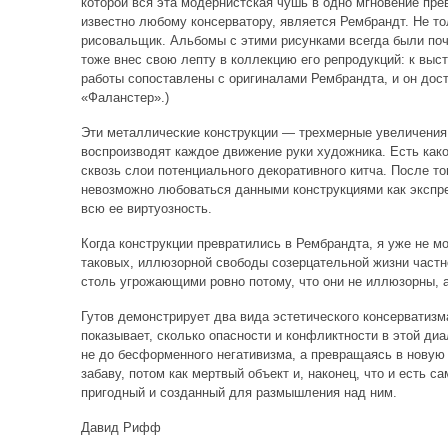
которой вся эта модернистская чушь в одно мгновение пре
известно любому консерватору, является Рембрандт. Не то
рисовальщик. Альбомы с этими рисунками всегда были поч
тоже внес свою лепту в коллекцию его репродукций: к выс
работы сопоставлены с оригиналами Рембрандта, и он дост
«Фаланстер».)
Эти металлические конструкции — трехмерные увеличения 
воспроизводят каждое движение руки художника. Есть како
сквозь слои потенциального декоративного китча. После то
невозможно любоваться данными конструкциями как экспре
всю ее виртуозность.
Когда конструкции превратились в Рембрандта, я уже не мо
таковых, иллюзорной свободы созерцательной жизни частно
столь угрожающими ровно потому, что они не иллюзорны, 
Гутов демонстрирует два вида эстетического консерватизм
показывает, сколько опасности и конфликтности в этой ди
не до бесформенного негативизма, а превращаясь в новую
забаву, потом как мертвый объект и, наконец, что и есть 
пригодный и созданный для размышления над ним.
Давид Рифф