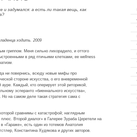
и задумался: а есть ли такая вещь, как
а?
ладенца ходить. 2009
ым гриппом. Меня сильно лихорадило, и оттого
строенными в ряд птичьими клетками, ее wellness
ватизм.
да ни повернись, всюду новые мифы про
ческой стороне искусства, о его вневременной
й ауре. Каждый, кто оперирует этой риторикой,
альному эсперанто «биеннального искусства»,
 Но на самом деле такая стратегия сама с
которой сравнимы с катастрофой; наглядным
плюс. Второй диалог» в Галерее Зураба Церетели на
и в «Гараже», есть один из тотемов Анатолия
стлер, Константина Худякова и других авторов.