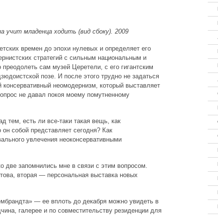
 учит младенца ходить (вид сбоку). 2009
етских времен до эпохи нулевых и определяет его
ернистских стратегий с сильным национальным и
 преодолеть сам музей Церетели, с его гигантским
зюдоистской позе. И после этого трудно не задаться
ий консервативный неомодернизм, который выставляет
вопрос не давал покоя моему помутненному
д тем, есть ли все-таки такая вещь, как
 он собой представляет сегодня? Как
вального увлечения неоконсервативными
ко две запомнились мне в связи с этим вопросом.
това, вторая — персональная выставка новых
ембрандта» — ее вплоть до декабря можно увидеть в
чина, галерее и по совместительству резиденции для