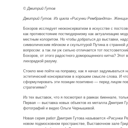
© Дмитрий Гутов
Дмитрий Гутов. Из цикла «Рисунки Рембрандта». Женщина
Бохоров исследует неоконсерватизм в искусстве с постсов
как противостояние постмодернизму как актуализацию мод
местным колоритом. Но чтобы добраться до выставки, надо
символическим яблоком и скульптурой Путина в странной д
вопросом: а так ли уж сильно отличается тот постсоветск
Бохоров, от этого радостного доморощенного китча? Этот 
лихорадкой разуму.
Стоило мне пойти на поправку, как я начал задумываться на
эстетический консерватизм в хорошем смысле слова. И что
сформулировать эти позиции позитивно — перед лицом по
стратегиями?
Из тех выставок, что я посмотрел в рамках биеннале, толь
Первая — выставка новых объектов из металла Дмитрия Гу
фотографий и видео Ольги Чернышевой.
Новая серия работ Дмитрия Гутова называется «Рисунки Р
новом подмосковном пространстве, Выставочном зале Грид