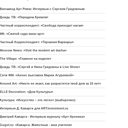
Винзавод Арт Ревю: Интервью с Сергеем Гридчиным
Дождь ТВ: «Передача Кремля»
Частный корреспондент: «Свобода приходит нагая»
МК: «Святой садо-мазо-арт»
Частный Корреспондент: «Терзания Варвары»
Moscow News: «Visit the modern art dacha»
The Village: «Главное на неделе»
Дождь ТВ: «Сергей и Нина Гридчины в Live Show»
Сити ФМ: «Анонс выставки Марии Агуреевой»
Around Art: «Никто не знает, как разрастется твой дом за 10 лет»
ELLE Decoration: «Дом Культуры»
Культура: «Искусство – это легко» (выборочно)
Интервью Д. Каварги для ARTinvestment.ru
Дмитрий Каварга - Интервью журналу «Арт-Хроника»
Gogol.ru: «Каварга: Животные - мои учителя»