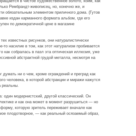
вращается в чистое художественное золото, коим, как
лько Рембрандт-живописец, но, конечно же, и
ти обязательным элементом приличного дома. (Гутов
тавке издан карманного формата альбом, где его
упен по демократичной цене в магазине
тех известных рисунков, они натуралистически
е-то насилие в том, как этот натурализм пробивается
го как собралась в пазл эта оптическая иллюзия, уже
ссивной абстрактной грудой металла, несмотря на
г думать ни о чем, кроме ограждений и преград как
го человека, в которой абстракции и миражи кажутся
а реальны.
а: один модернистский, другой классический. Он
алектике и как она может в момент разрушиться — но
 форму, которую зритель переживает вначале как
самое плодотворное, — как реальный осязаемый образ,