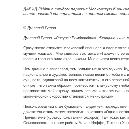
ДАВИД РИФФ с трудом пережил Московскую биеннале 
эстетический консерватизм в хорошем смысле слов
© Дмитрий Гутов
Дмитрий Гутов. «Рисунки Рембрандта». Женщина учит м
Сразу после открытия Московской биеннале я слег с ужасн
мучили кошмары. Мне снилась выставка в «Гараже» с ее вы
rooms и грозного вида охранниками. Мне снился неоконсер
Чем дальше я заболевал, тем больше меня это мучило. Ку
национальное и художественное, новые песни о якобы маги
сущности, одинаковой на всех континентах, о его особенно
считает, что таким образом противостоит гламурному глоб
противостоит мейнстриму, причем весьма интеллектуально.
молниеносной скоростью становится мейнстримом.
Неоконсерватизм стал буквально пандемией, последствия 
доказательством может послужить выставка «Одна шестая 
Пречистенке (куратор Константин Бохоров). Там тоже, как 
Осмоловского, а также работы Алисы Иоффе, Татьяны Хэнг