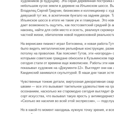
художников (в будущем). Эта серая деревянная постройка
небольшом куске земли в деревне на Ильинском шоссе. Вы
Владелец Сергей Гридчин, бизнесмен и коллекционер с х
девушкой тут же, в аскетичном бунгало на заднем дворе. Т
Ильинское шоссе в итоге не такие уж и гламурные. Это но
дает возможность ощутить, как постсоветский средний (в а
наконец, найти для себя место и осесть, реализуя скромн
частной жизни, обитателем новой подмосковной реальности
На вернисаже пианист играл Бетховена, и новая работа Гу
было видеть металлические рельефные конструкции, разм
потолку на проволоке. Как поясняет Гутов, эти «изгороди
которыми советские граждане обносили в Кузьминском парк
сегодня стали от времени еще живописнее. Работы эти нам
показывал художник на «Документе-12». Выглядят они как 
Кандинский занимался скульптурой. В наши дни такая эсте
Чувственные тонкие детали, виртуозная декоративная сва
швами — все это вызывает тактильное удовольствие на г
осознанием, насколько же старомодно сегодня выглядит ф
сорт искусства, что вызывал такую ярость у антимодерн
«Сколько же насилия во всей этой экспрессии», — подслуш
Но в какой-то момент находишь нужную точку зрения, и все