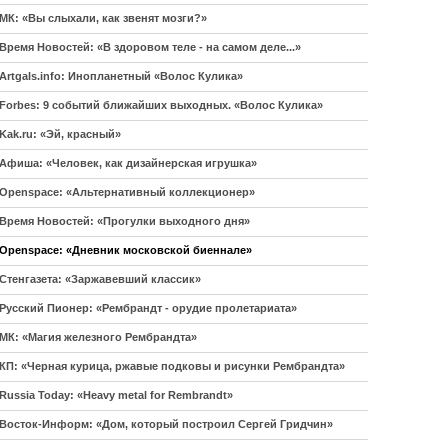
МК: «Вы слыхали, как звенят мозги?»
Время Новостей: «В здоровом теле - на самом деле...»
Artgals.info: Инопланетный «Волос Кулика»
Forbes: 9 событий ближайших выходных. «Волос Кулика»
Kak.ru: «Эй, красный»
Афиша: «Человек, как дизайнерская игрушка»
Openspace: «Альтернативный коллекционер»
Время Новостей: «Прогулки выходного дня»
Openspace: «Дневник московской биеннале»
Стенгазета: «Заржавевший классик»
Русский Пионер: «Рембрандт - орудие пролетариата»
МК: «Магия железного Рембрандта»
КП: «Черная курица, ржавые подковы и рисунки Рембрандта»
Russia Today: «Heavy metal for Rembrandt»
Восток-Информ: «Дом, который построил Сергей Гридчин»