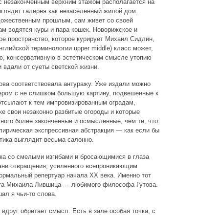
 с незаконченным верхним этажом располагается на
глядит галерея как незаселенный жилой дом.
удожественным прошлым, сам живет со своей
ам водятся куры и пара кошек. Новорижское и
вое пространство, которое курирует Михаил Сидлин,
нглийской терминологии upper middle) класс может,
ую, консервативную в эстетическом смысле утопию
 вдали от суеты светской жизни.
това соответствовала антуражу. Уже издали можно
ером с не слишком большую картину, подвешенные к
» отсылают к тем импровизированным оградам,
е свои незаконно разбитые огороды и которые
ного более законченные и осмысленные, чем те, что
лирическая экспрессивная абстракция — как если бы
тика выглядит весьма салонно.
рка со смелыми изгибами и бросающимися в глаза
рани отвращения, усиленного всепроникающим
ормальный репертуар начала ХХ века. Именно тот
иста Михаила Лившица — любимого философа Гутова.
ал я чьи-то слова.
 вдруг обретает смысл. Есть в зале особая точка, с